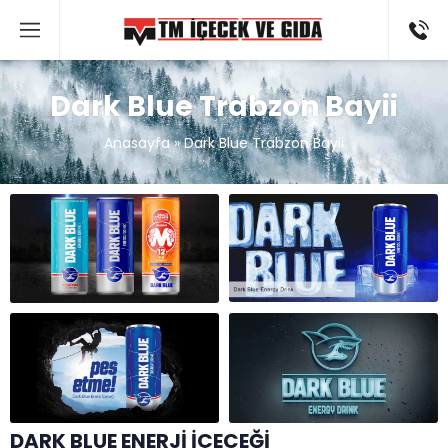
Dark Blue Trabzon Bayii
Anasayfa
»
Dark Blue Trabzon Bayii
DARK BLUE ENERJİ İÇECEĞİ