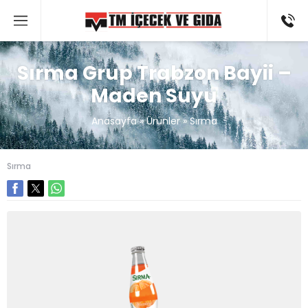
Sırma Grup Trabzon Bayii –
Maden Suyu
Anasayfa
»
Ürünler
»
Sırma
Sırma