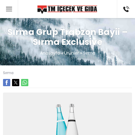
Sırma Grup Trabzon Bayii –
Sırma Exclusive
Anasayfa
»
Ürünler
»
Sırma
Sırma