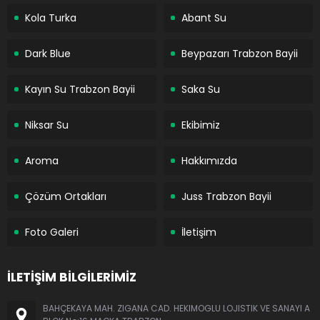
Kola Turka
Abant Su
Dark Blue
Beypazarı Trabzon Bayii
Kayın Su Trabzon Bayii
Saka Su
Niksar Su
Ekibimiz
Aroma
Hakkımızda
Çözüm Ortakları
Juss Trabzon Bayii
Foto Galeri
İletişim
İLETİŞİM BİLGİLERİMİZ
BAHÇEKAYA MAH. ZIGANA CAD. HEKIMOGLU LOJISTIK VE SANAYI A